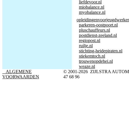
liefdevoor.nl
miobalance.nl
myobalance.nl
opleidingenvoorjeugdwerker
parkeren-oostpoort.nl
pluschauffeurs.nl
postdienst-zeeland.nl
regiopost.nl
ruilje.nl
stichting-heidepiraten.nl
stiekemtoch.nl
trouwenopdehei.nl
weaze.nl
ALGEMENE
© 2001-2026 ZIJLSTRA AUTOM
VOORWAARDEN
47 68 96