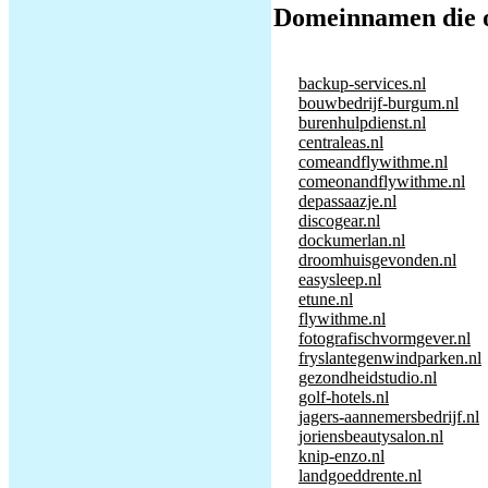
Domeinnamen die o
backup-services.nl
bouwbedrijf-burgum.nl
burenhulpdienst.nl
centraleas.nl
comeandflywithme.nl
comeonandflywithme.nl
depassaazje.nl
discogear.nl
dockumerlan.nl
droomhuisgevonden.nl
easysleep.nl
etune.nl
flywithme.nl
fotografischvormgever.nl
fryslantegenwindparken.nl
gezondheidstudio.nl
golf-hotels.nl
jagers-aannemersbedrijf.nl
joriensbeautysalon.nl
knip-enzo.nl
landgoeddrente.nl