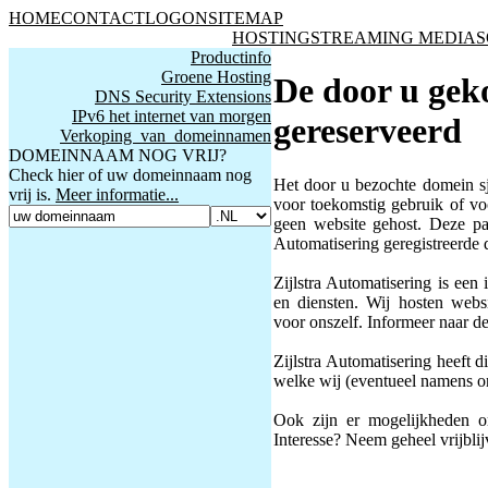
HOME
CONTACT
LOGON
SITEMAP
HOSTING
STREAMING MEDIA
S
Productinfo
Groene Hosting
De door u gek
DNS Security Extensions
IPv6 het internet van morgen
gereserveerd
Verkoping van domeinnamen
DOMEINNAAM NOG VRIJ?
Check hier of uw domeinnaam nog
Het door u bezochte domein sj
vrij is.
Meer informatie...
voor toekomstig gebruik of v
geen website gehost. Deze pag
Automatisering geregistreerd
Zijlstra Automatisering is een
en diensten. Wij hosten webs
voor onszelf. Informeer naar d
Zijlstra Automatisering heeft
welke wij (eventueel namens o
Ook zijn er mogelijkheden 
Interesse? Neem geheel vrijbli